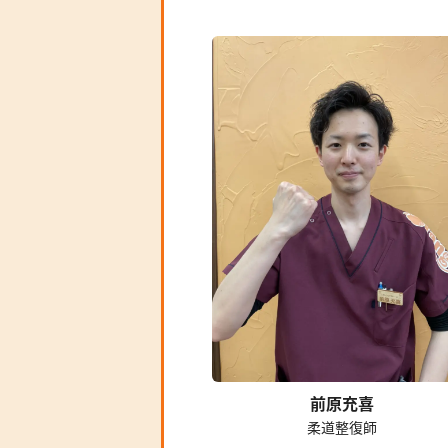
前原充喜
柔道整復師