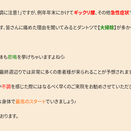
調に注意！」ですが、例年年末にかけて
ギックリ腰
、その他
急性症状
す、皆さんに痛めた理由を聞いてみるとダントツで【
大掃除
】が多か
体も
悲鳴
を挙げちゃいますよね💦
最終週辺りでは非常に多くの患者様が来られることが予想されます
や
不調
を感じた際にはなるべく早くのご来院をお勧めさせていただき
な身体で
最高のスタート
でいきましょう♪
おります。