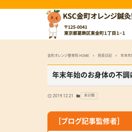
金町オレンジ整骨院 HOME
院長日記
年末年
chevron_right
chevron_right
年末年始のお身体の不調
2019.12.21
未分類
query_builder
folder
［ブログ記事監修者］