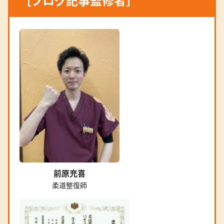
［ブログ記事監修者］
前原充喜
柔道整復師