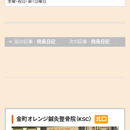
水曜・祝日・第1日曜日
前の記事 -
院長日記 自律神経の乱れありませんか？
次の記事 -
院長日記 日頃健康は意識していますか？
arrow_back
金町オレンジ鍼灸整骨院（KSC）
北口