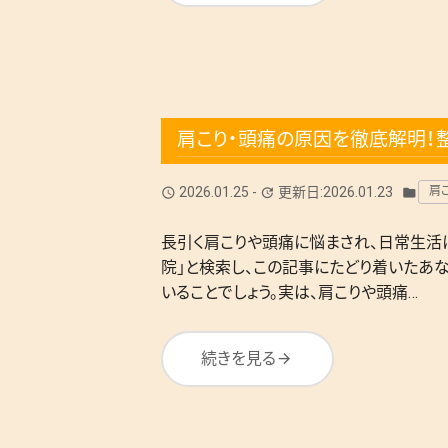
肩こり・頭痛の原因を徹底解明！
2026.01.25
-
更新日:2026.01.23
肩
query_builder
update
folder
長引く肩こりや頭痛に悩まされ、日常生活
院」と検索し、この記事にたどり着いたあ
いることでしょう。実は、肩こりや頭痛…
続きを見る
arrow_forward