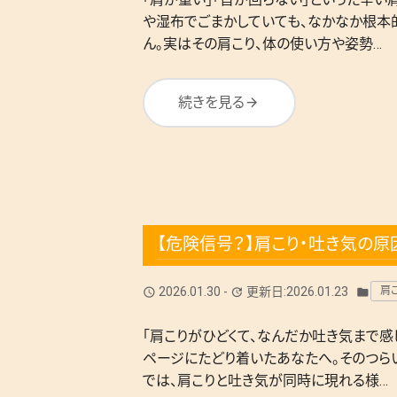
や湿布でごまかしていても、なかなか根本
ん。実はその肩こり、体の使い方や姿勢…
続きを見る
arrow_forward
【危険信号？】肩こり・吐き気の
2026.01.30
-
更新日:2026.01.23
肩
query_builder
update
folder
「肩こりがひどくて、なんだか吐き気まで感
ページにたどり着いたあなたへ。そのつら
では、肩こりと吐き気が同時に現れる様…