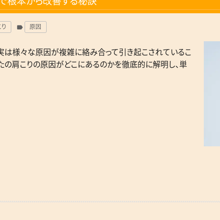
で根本から改善する秘訣
こり
原因
label
、実は様々な原因が複雑に絡み合って引き起こされているこ
なたの肩こりの原因がどこにあるのかを徹底的に解明し、単