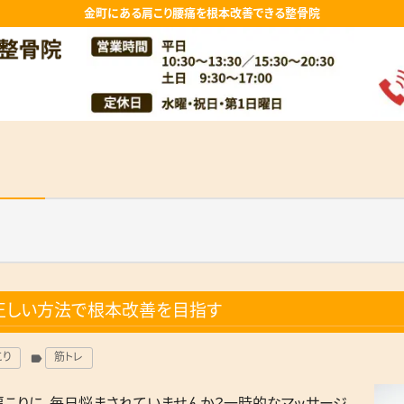
金町にある肩こり腰痛を根本改善できる整骨院
正しい方法で根本改善を目指す
こり
筋トレ
label
肩こりに、毎日悩まされていませんか？一時的なマッサージ