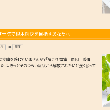
整骨院で根本解決を目指すあなたへ
こり
頭痛
label
に支障を感じていませんか？「肩こり 頭痛 原因 整骨
なたは、きっとそのつらい症状から解放されたいと強く願って