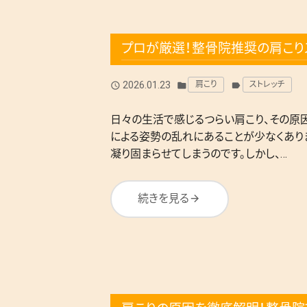
プロが厳選！整骨院推奨の肩こり
2026.01.23
肩こり
ストレッチ
query_builder
folder
label
日々の生活で感じるつらい肩こり、その原
による姿勢の乱れにあることが少なくあり
凝り固まらせてしまうのです。しかし、…
続きを見る
arrow_forward