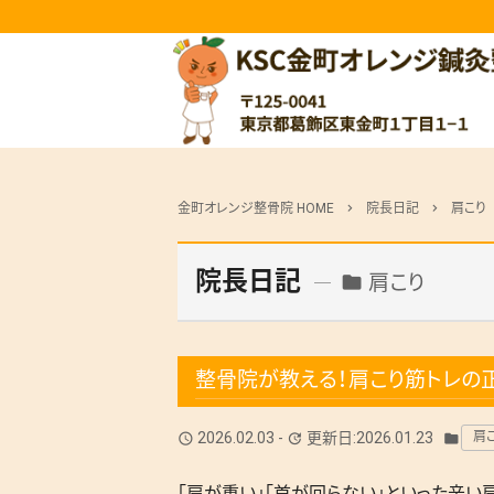
金町オレンジ整骨院 HOME
院長日記
肩こり
chevron_right
chevron_right
院長日記
肩こり
folder
整骨院が教える！肩こり筋トレの
2026.02.03
-
更新日:2026.01.23
肩
query_builder
update
folder
「肩が重い」「首が回らない」といった辛い